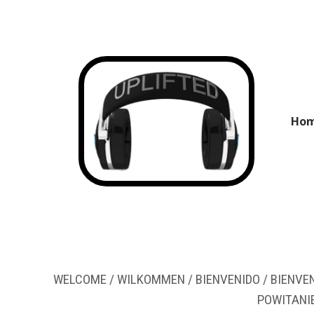
Ho
WELCOME / WILKOMMEN / BIENVENIDO / BIENVENUE / BENVENUTO / WELKOM / स्वागत 
POWITANI