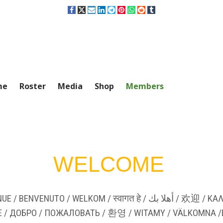
me
Roster
Media
Shop
Members
WELCOME
हे / أهلا بك / 欢迎 / ΚΑΛΩΣΌΡΙΣΜΑ / בברכה /ようこそ / ACCOGLIENZA /
E / ДОБРО / ПОЖАЛОВАТЬ / 환영 / WITAMY / VÄLKOMNA /