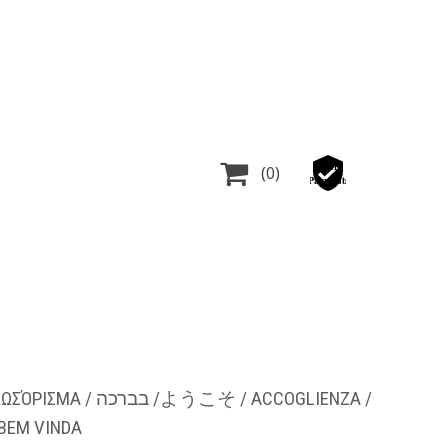

Secure
(0)
Payments
BEM VINDA